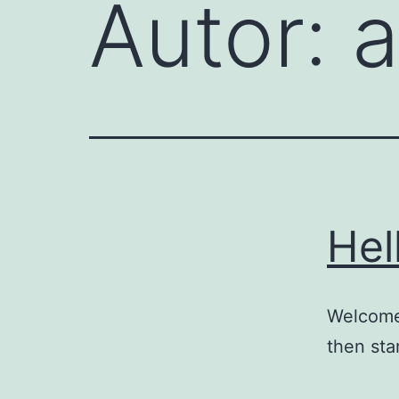
Autor:
Hel
Welcome 
then star